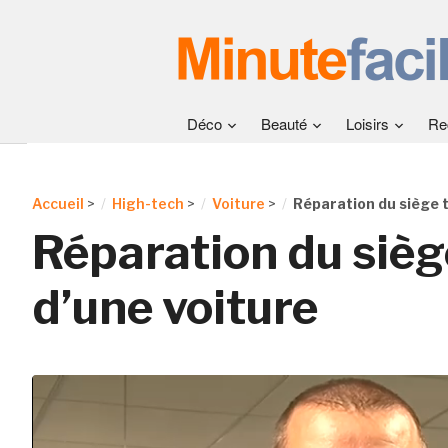
Déco
Beauté
Loisirs
Re
Accueil
>
High-tech
>
Voiture
>
Réparation du siège 
Réparation du sièg
d’une voiture