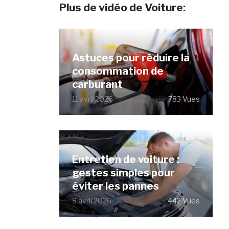
Plus de vidéo de Voiture:
Astuces pour réduire la
consommation de
carburant
11 avril 2026
783 Vues
Entretien de voiture :
gestes simples pour
éviter les pannes
9 avril 2026
442 Vues