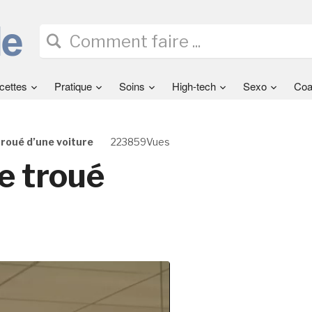
cettes
Pratique
Soins
High-tech
Sexo
Coa
troué d’une voiture
223859Vues
e troué