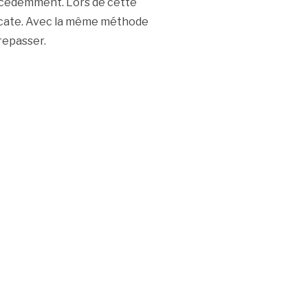
précédemment. Lors de cette
élicate. Avec la même méthode
repasser.