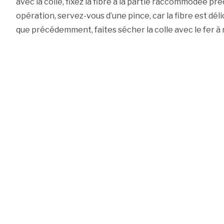
avec la colle, fixez la fibre à la partie raccommodée 
opération, servez-vous d’une pince, car la fibre est d
que précédemment, faites sécher la colle avec le fer à 