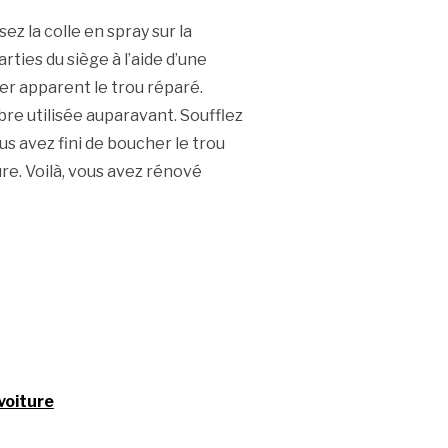
sez la colle en spray sur la
ties du siège à l’aide d’une
er apparent le trou réparé.
bre utilisée auparavant. Soufflez
vous avez fini de boucher le trou
ure. Voilà, vous avez rénové
voiture