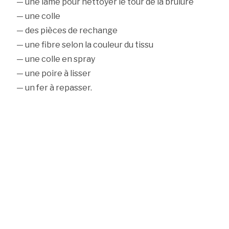
— une lame pour nettoyer le tour de la brûlure
— une colle
— des pièces de rechange
— une fibre selon la couleur du tissu
— une colle en spray
— une poire à lisser
— un fer à repasser.