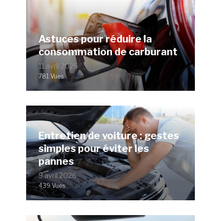
Astuces pour réduire la
consommation de carburant
11 avril 2026
781 Vues
Entretien de voiture : gestes
simples pour éviter les
pannes
9 avril 2026
439 Vues