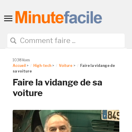
Toggle
sidebar
&
navigation
1038Vues
Accueil
>
High-tech
>
Voiture
>
Faire la vidange de
sa voiture
Faire la vidange de sa
voiture