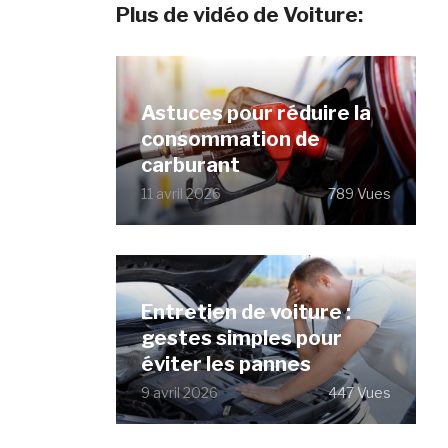
Plus de vidéo de Voiture:
Astuces pour réduire la
consommation de
carburant
11 avril 2026
789 Vues
Entretien de voiture :
gestes simples pour
éviter les pannes
9 avril 2026
447 Vues