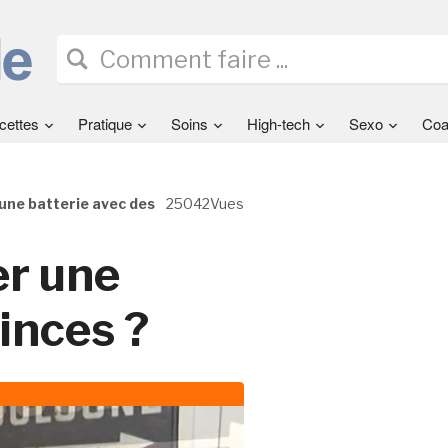
cettes
Pratique
Soins
High-tech
Sexo
Coa
ne batterie avec des
25042Vues
r une
inces ?