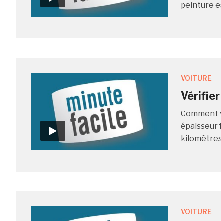
peinture es
VOITURE
Vérifier
Comment vér
épaisseur 
kilomètres 
VOITURE