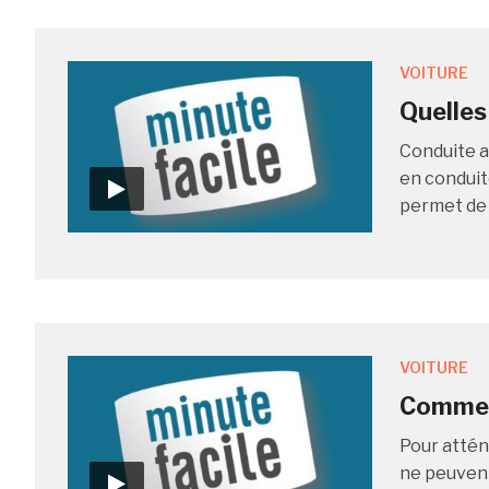
VOITURE
Quelles
Conduite a
en conduit
permet de r
VOITURE
Comment
Pour attén
ne peuvent