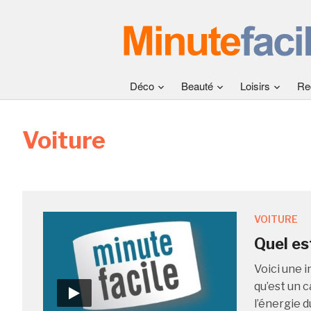
Déco
Beauté
Loisirs
Re
Voiture
VOITURE
Quel est
Voici une i
qu’est un c
l’énergie d