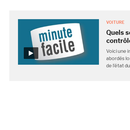
VOITURE
Quels s
contrôl
Voici une i
abordés lor
de l’état du