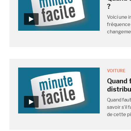
?
Voici une i
fréquence à
changement
VOITURE
Quand f
distrib
Quand faut
savoir s’i
de cette pi