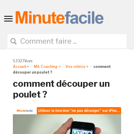
Toggle
sidebar
&
navigation
53327Vues
Accueil
>
M6 Coaching
>
Vos vidéos
>
comment
découper un poulet ?
comment découper un
poulet ?