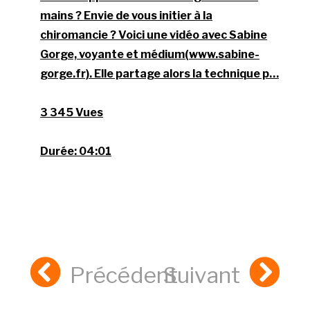
mains ? Envie de vous initier à la
chiromancie ? Voici une vidéo avec Sabine
Gorge, voyante et médium(www.sabine-
gorge.fr). Elle partage alors la technique p…
3 345 Vues
Durée:
04:01
Précédent
Suivant