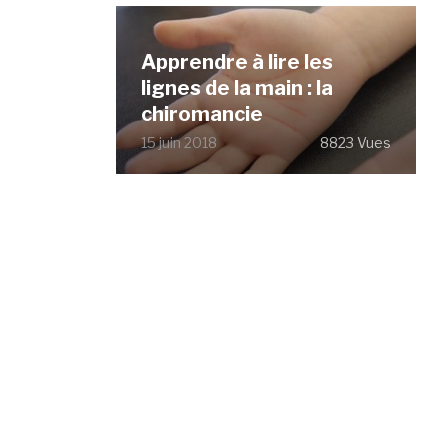
Apprendre à lire les
lignes de la main : la
chiromancie
15 juin 2018
8823 Vues