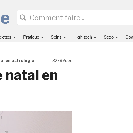
cettes
Pratique
Soins
High-tech
Sexo
Coa
al en astrologie
3278Vues
 natal en