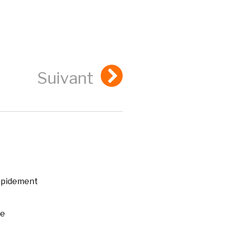
Suivant
rapidement
ée