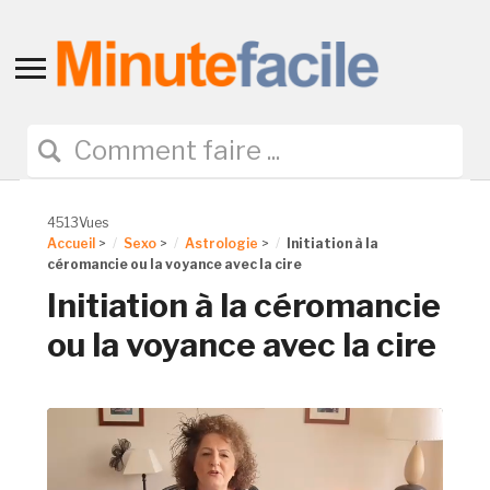
Toggle
sidebar
&
navigation
4513Vues
Accueil
>
Sexo
>
Astrologie
>
Initiation à la
céromancie ou la voyance avec la cire
Initiation à la céromancie
ou la voyance avec la cire