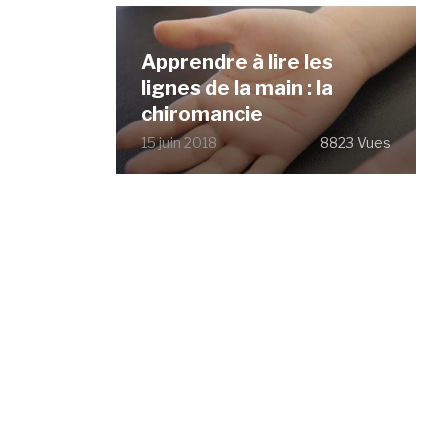
Apprendre à lire les
lignes de la main : la
chiromancie
15 juin 2018
8823 Vues