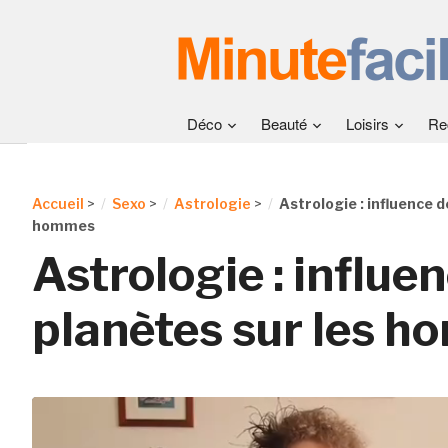
Déco
Beauté
Loisirs
Re
Accueil
>
Sexo
>
Astrologie
>
Astrologie : influence d
hommes
Astrologie : influe
planètes sur les 