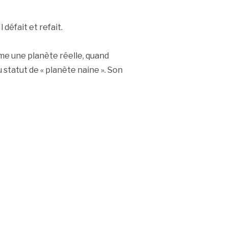
l défait et refait.
e une planète réelle, quand
tatut de « planète naine ». Son