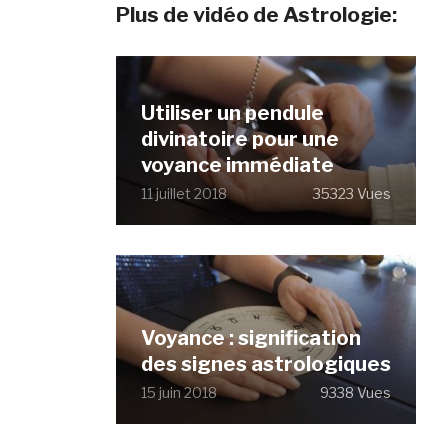
Plus de vidéo de Astrologie:
Utiliser un pendule
divinatoire pour une
voyance immédiate
11 juillet 2018
35323 Vues
Voyance : signification
des signes astrologiques
15 juin 2018
9338 Vues