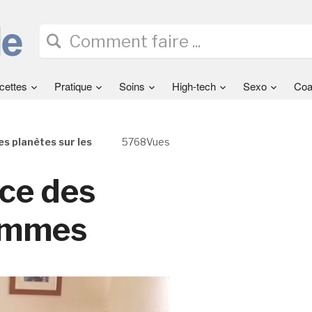
cettes
Pratique
Soins
High-tech
Sexo
Coa
es planètes sur les
5768Vues
nce des
hommes