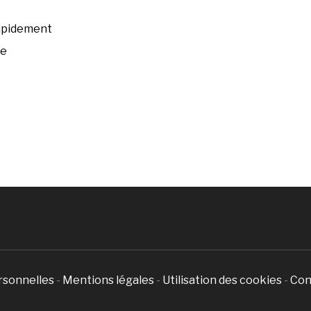
rapidement
ée
rsonnelles
-
Mentions légales
-
Utilisation des cookies
-
Con