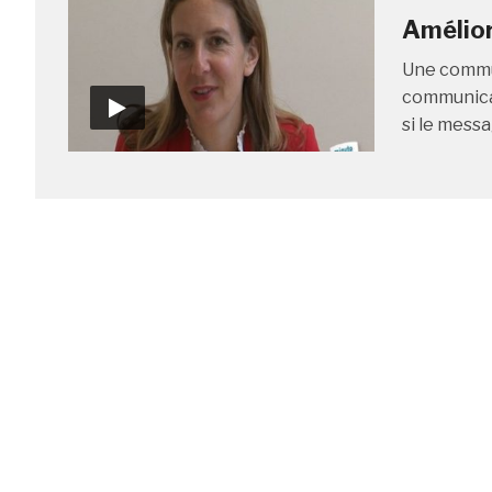
Amélior
Une commun
communicat
si le mess