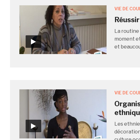
VIE DE COU
Réussir
La routine
moment et 
et beaucou
VIE DE COU
Organis
ethniq
Les ethnie
décoration 
culture oc