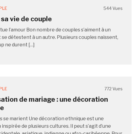
PLE
544 Vues
 sa vie de couple
 tue l’amour Bon nombre de couples s’aiment à un
se détestent à un autre. Plusieurs couples naissent,
p ne durent […]
PLE
772 Vues
ation de mariage : une décoration
ue
s se marient Une décoration ethnique est une
inspirée de plusieurs cultures. Il peut s’agit d’une
cidentale, asiatique, indienne ou afro-caribéenne. Pour