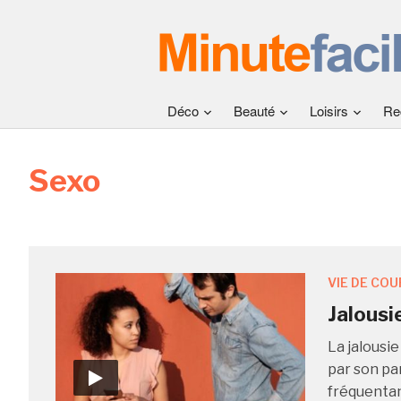
Déco
Beauté
Loisirs
Re
Sexo
VIE DE COU
Jalousie
La jalousi
par son pa
fréquentan