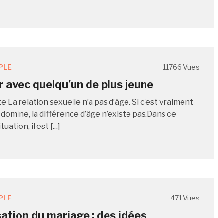
PLE
11766 Vues
 avec quelqu’un de plus jeune
 La relation sexuelle n’a pas d’âge. Si c’est vraiment
 domine, la différence d’âge n’existe pas.Dans ce
uation, il est […]
PLE
471 Vues
ation du mariage : des idées