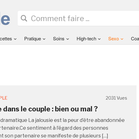
cettes
Pratique
Soins
High-tech
Sexo
Coa
PLE
2031 Vues
 dans le couple : bien ou mal ?
e dramatique La jalousie est la peur d’être abandonnée
rtenaire.Ce sentiment à l’égard des personnes
t son partenaire se manifeste de plusieurs […]