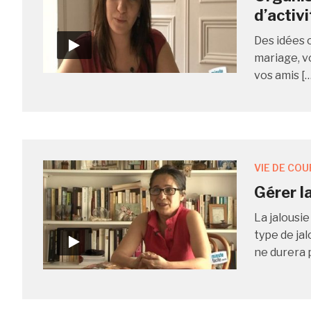
d’activ
Des idées 
mariage, v
vos amis […
VIE DE COU
Gérer la
La jalousi
type de jal
ne durera 