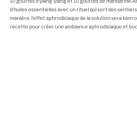
10 gouttes d’ylang-ylang et 10 gouttes de mandarine.A
d’huiles essentielles avec un rituel qui sort des sentier
manière, l’effet aphrodisiaque de la solution sera bien
recette pour créer une ambiance aphrodisiaque et boost