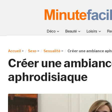
Déco
Beauté
Loisirs
Re
Accueil
>
Sexo
>
Sexualité
>
Créer une ambiance aph
Créer une ambianc
aphrodisiaque