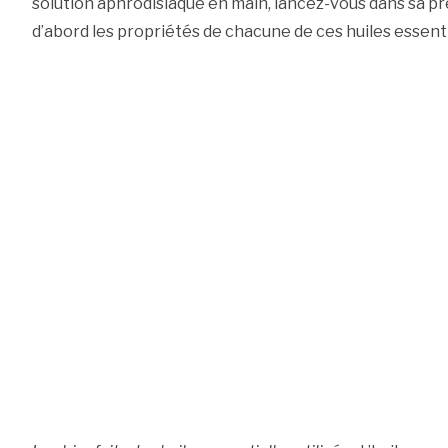
solution aphrodisiaque en main, lancez-vous dans sa p
d’abord les propriétés de chacune de ces huiles essentie