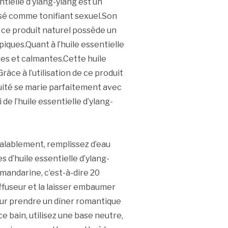
ntielle d’ylang-ylang est un
isé comme tonifiant sexuel.Son
, ce produit naturel possède un
iques.Quant à l’huile essentielle
tes et calmantes.Cette huile
âce à l’utilisation de ce produit
ruité se marie parfaitement avec
 de l’huile essentielle d’ylang-
alablement, remplissez d’eau
 d’huile essentielle d’ylang-
 mandarine, c’est-à-dire 20
ffuseur et la laisser embaumer
our prendre un dîner romantique
e bain, utilisez une base neutre,