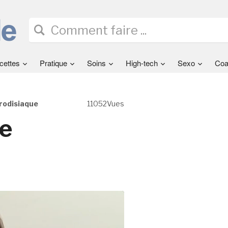
cettes
Pratique
Soins
High-tech
Sexo
Coa
rodisiaque
11052Vues
e