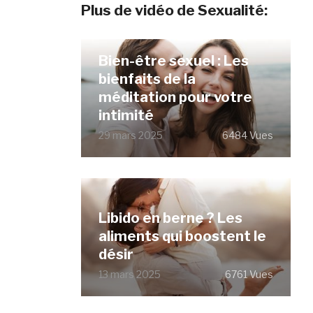
Plus de vidéo de Sexualité:
Bien-être sexuel : Les
bienfaits de la
méditation pour votre
intimité
29 mars 2025
6484 Vues
Libido en berne ? Les
aliments qui boostent le
désir
13 mars 2025
6761 Vues