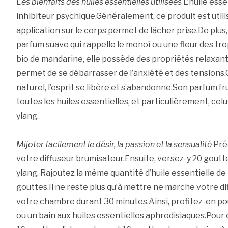
Les bienfaits des huiles essentielles utilisées
L’huile esse
inhibiteur psychique.Généralement, ce produit est util
application sur le corps permet de lâcher prise.De plus
parfum suave qui rappelle le monoï ou une fleur des trop
bio de mandarine, elle possède des propriétés relaxan
permet de se débarrasser de l’anxiété et des tensions.Gr
naturel, l’esprit se libère et s’abandonne.Son parfum f
toutes les huiles essentielles, et particulièrement, celui
ylang.
Mijoter facilement le désir, la passion et la sensualité
Pré
votre diffuseur brumisateur.Ensuite, versez-y 20 gouttes
ylang. Rajoutez la même quantité d’huile essentielle de
gouttes.Il ne reste plus qu’à mettre ne marche votre di
votre chambre durant 30 minutes.Ainsi, profitez-en p
ou un bain aux huiles essentielles aphrodisiaques.Pour c