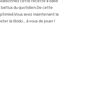
ssaisonnez cette recette à base
s battus du quotidien.De cette
 optimisé.Vous avez maintenant la
er la libido… à vous de jouer !