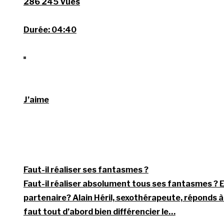
286 245 Vues
Durée:
04:40
J’aime
Faut-il réaliser ses fantasmes ?
Faut-il réaliser absolument tous ses fantasmes ? 
partenaire? Alain Héril, sexothérapeute, réponds à 
faut tout d’abord bien différencier le…