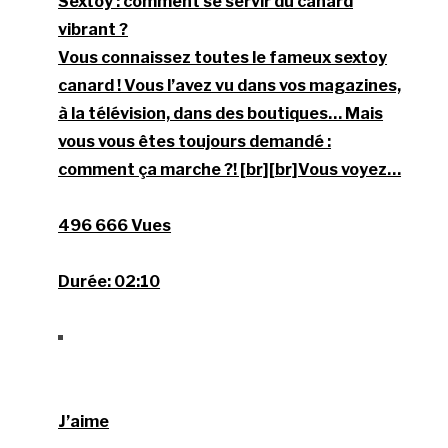
Sextoy : comment se servir du canard
vibrant ?
Vous connaissez toutes le fameux sextoy
canard ! Vous l’avez vu dans vos magazines,
à la télévision, dans des boutiques… Mais
vous vous êtes toujours demandé :
comment ça marche ?! [br][br]Vous voyez…
496 666 Vues
Durée:
02:10
J’aime