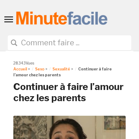
Toggle
sidebar
&
navigation
28343Vues
Accueil
>
Sexo
>
Sexualité
>
Continuer à faire
l’amour chez les parents
Continuer à faire l’amour
chez les parents