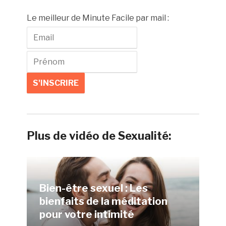
Le meilleur de Minute Facile par mail :
Plus de vidéo de Sexualité:
Bien-être sexuel : Les
bienfaits de la méditation
pour votre intimité