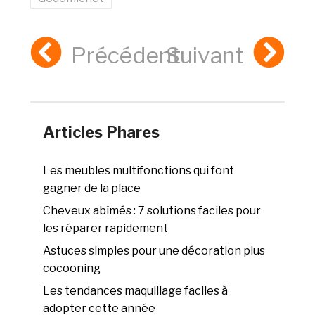
Précédent
Suivant
Articles Phares
Les meubles multifonctions qui font
gagner de la place
Cheveux abîmés : 7 solutions faciles pour
les réparer rapidement
Astuces simples pour une décoration plus
cocooning
Les tendances maquillage faciles à
adopter cette année