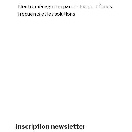
Électroménager en panne : les problèmes
fréquents et les solutions
Inscription newsletter