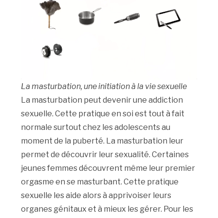
La masturbation, une initiation à la vie sexuelle
La masturbation peut devenir une addiction
sexuelle. Cette pratique en soi est tout à fait
normale surtout chez les adolescents au
moment de la puberté. La masturbation leur
permet de découvrir leur sexualité. Certaines
jeunes femmes découvrent même leur premier
orgasme en se masturbant. Cette pratique
sexuelle les aide alors à apprivoiser leurs
organes génitaux et à mieux les gérer. Pour les