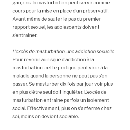
garçons, la masturbation peut servir comme
cours pour la mise en place d’un préservatif.
Avant même de sauter le pas du premier
rapport sexuel, les adolescents doivent
s’entraîner.
L’excès de masturbation, une addiction sexuelle
Pour revenir au risque d’addiction à la
masturbation, cette pratique peut virer à la
maladie quand la personne ne peut pas s’en
passer. Se masturber dix fois par jour voir plus
en plus d’être seul doit inquiéter. L’excès de
masturbation entraîne parfois un isolement
social. Effectivement, plus on s’enferme chez
soi, moins on devient sociable.