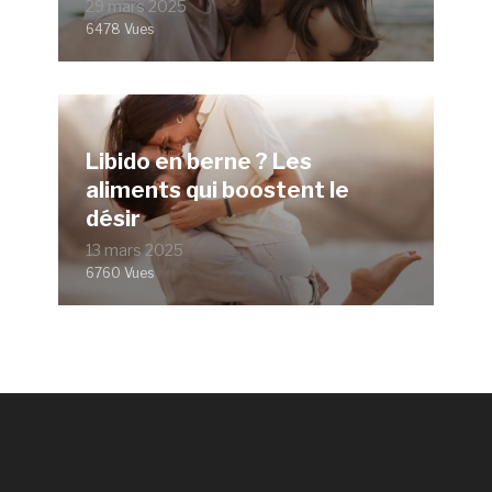
29 mars 2025
6478 Vues
Libido en berne ? Les
aliments qui boostent le
désir
13 mars 2025
6760 Vues