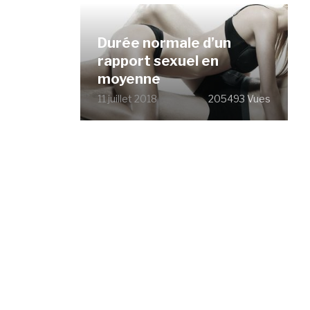
Durée normale d’un
rapport sexuel en
moyenne
11 juillet 2018
205493 Vues