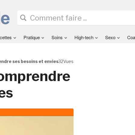
cettes
Pratique
Soins
High-tech
Sexo
Coa
endre ses besoins et envies
32Vues
 comprendre
es