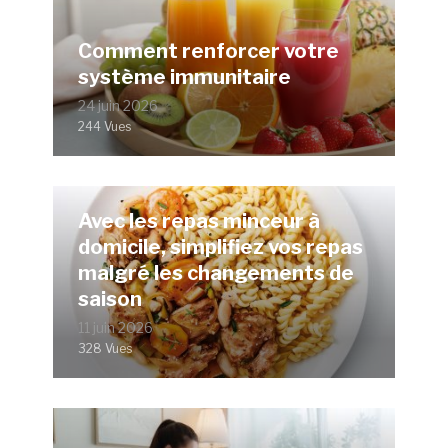
Comment renforcer votre
système immunitaire
24 juin 2026
244 Vues
Avec les repas minceur à
domicile, simplifiez vos repas
malgré les changements de
saison
11 juin 2026
328 Vues