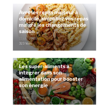
Avec les repas minceur à
domicile, simplifiez vos repas
malgré les changements de
saison
11 juin 2026
323 Vues
Les super-aliments à
intégrer dans son
alimentation pour booster
son énergie
5 juin 2025
0 Vues