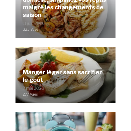
malgré les changements de
saison
11 juin 2026
323 Vues
Manger léger sans sacrifier
le goût
7 mai 2026
277 Vues