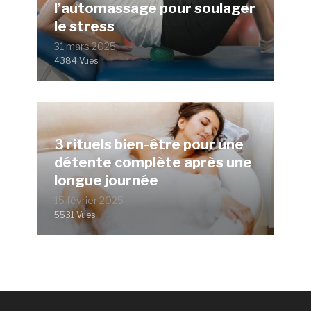
l’automassage pour soulager
le stress
31 mars 2025
4384 Vues
3 rituels bien-être pour une
détente complète après une
longue journée
15 février 2025
5531 Vues