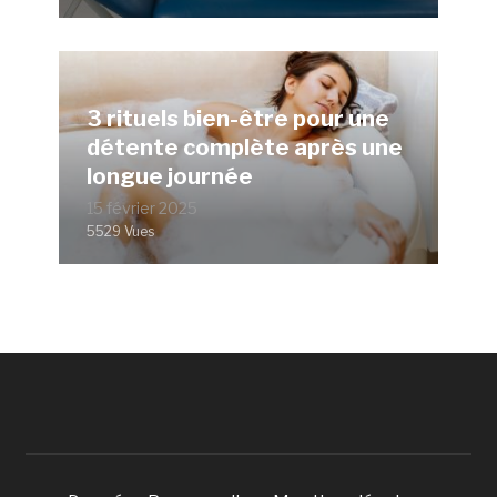
3 rituels bien-être pour une
détente complète après une
longue journée
15 février 2025
5529 Vues