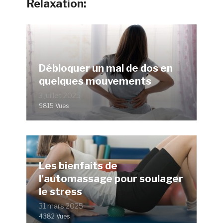
Relaxation:
Débloquer un mal de dos en
quelques mouvements
3 juillet 2025
9815 Vues
Les bienfaits de
l’automassage pour soulager
le stress
31 mars 2025
4382 Vues