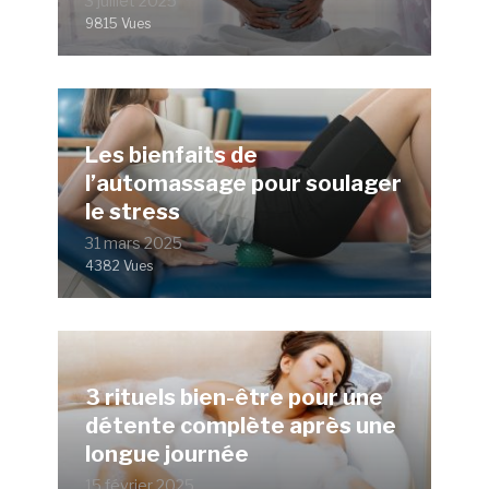
3 juillet 2025
9815 Vues
Les bienfaits de
l’automassage pour soulager
le stress
31 mars 2025
4382 Vues
3 rituels bien-être pour une
détente complète après une
longue journée
15 février 2025