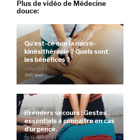
Plus de vidéo de Médecine
douce:
Qu’est-ce que la micro-
kinésithérapie ? Quels sont
les bénéfices ?
7 mai 2024
3145 Vues
Premiers secours : Gestes
essentiels à connaître en cas
d’urgence.
28 février 2024