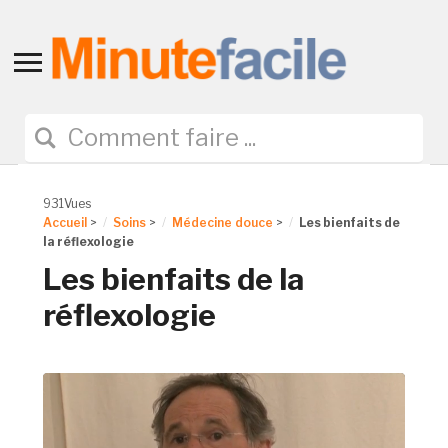
Toggle
sidebar
&
navigation
931Vues
Accueil
>
Soins
>
Médecine douce
>
Les bienfaits de
la réflexologie
Les bienfaits de la
réflexologie