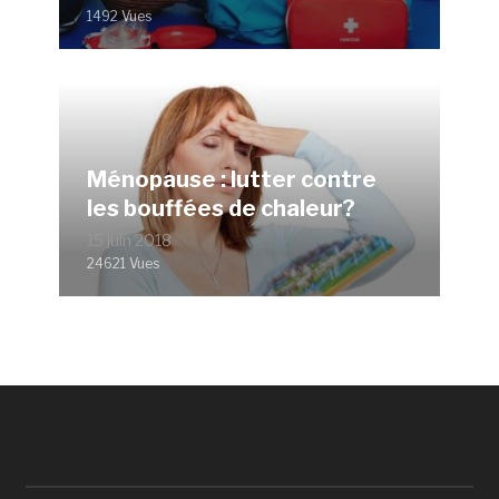
1492 Vues
Ménopause : lutter contre
les bouffées de chaleur?
15 juin 2018
24621 Vues