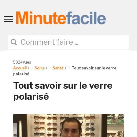
Toggle
sidebar
&
navigation
5924Vues
Accueil
>
Soins
>
Santé
>
Tout savoir sur le verre
polarisé
Tout savoir sur le verre
polarisé