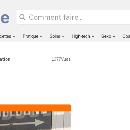
cettes
Pratique
Soins
High-tech
Sexo
Coa
ation
1677Vues