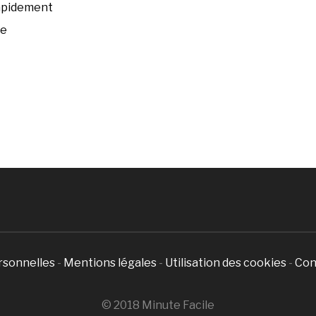
rapidement
ée
rsonnelles
-
Mentions légales
-
Utilisation des cookies
-
Con
© 2018 Minute Facile