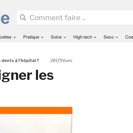
cettes
Pratique
Soins
High-tech
Sexo
Coa
 dents à l’hôpital ?
28179Vues
igner les