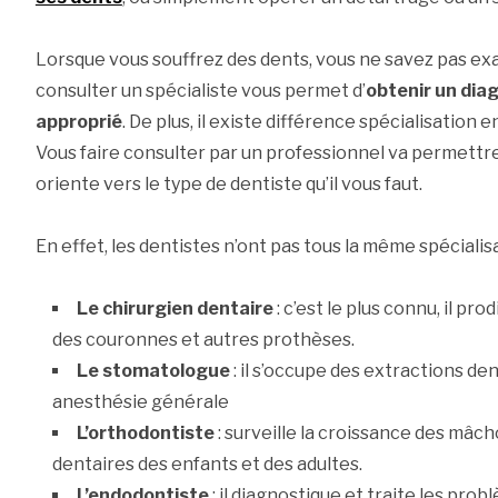
Lorsque vous souffrez des dents, vous ne savez pas exa
consulter un spécialiste vous permet d’
obtenir un diag
approprié
. De plus, il existe différence spécialisation 
Vous faire consulter par un professionnel va permettre
oriente vers le type de dentiste qu’il vous faut.
En effet, les dentistes n’ont pas tous la même spécialisa
Le chirurgien dentaire
: c’est le plus connu, il pr
des couronnes et autres prothèses.
Le stomatologue
: il s’occupe des extractions den
anesthésie générale
L’orthodontiste
: surveille la croissance des mâch
dentaires des enfants et des adultes.
L’endodontiste
: il diagnostique et traite les probl