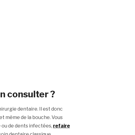
n consulter ?
irurgie dentaire. Il est donc
 et même de la bouche. Vous
e ou de dents infectées,
refaire
oin dentaire classique.