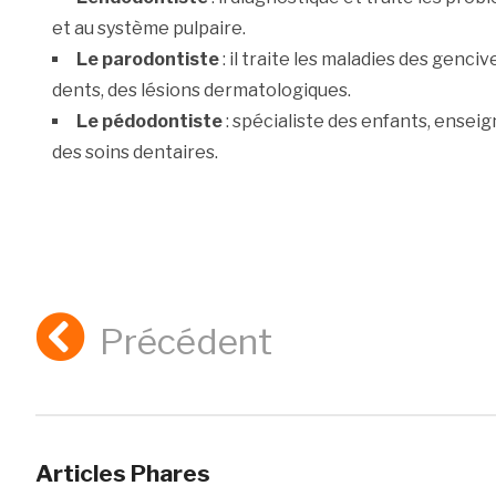
et au système pulpaire.
Le parodontiste
: il traite les maladies des genc
dents, des lésions dermatologiques.
Le pédodontiste
: spécialiste des enfants, ensei
des soins dentaires.
Précédent
Articles Phares