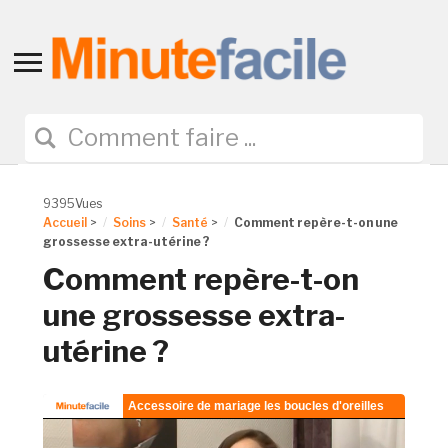
Toggle
sidebar
&
navigation
9395Vues
Accueil
>
Soins
>
Santé
>
Comment repère-t-on une
grossesse extra-utérine ?
Comment repère-t-on
une grossesse extra-
utérine ?