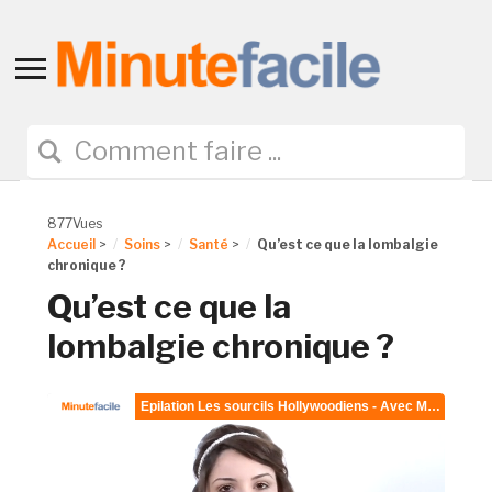
Toggle
sidebar
&
navigation
877Vues
Accueil
>
Soins
>
Santé
>
Qu’est ce que la lombalgie
chronique ?
Qu’est ce que la
lombalgie chronique ?