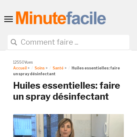
Toggle
sidebar
&
navigation
12550Vues
Accueil
>
Soins
>
Santé
>
Huiles essentielles: faire
un spray désinfectant
Huiles essentielles: faire
un spray désinfectant