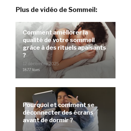
Plus de vidéo de Sommeil:
Comment améliorer la
qualité de votre sommeil
grâce à des rituels apaisants
?
12 décembre 2025
1877 Vues
Pourquoi et comment se
déconnecter des écrans
avant de dormir ?
3 juin 2025