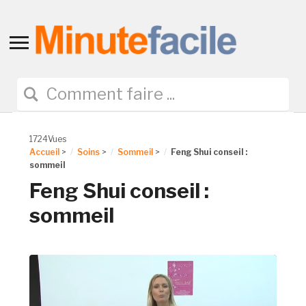
Toggle
sidebar
&
navigation
1724Vues
Accueil
>
Soins
>
Sommeil
>
Feng Shui conseil :
sommeil
Feng Shui conseil :
sommeil