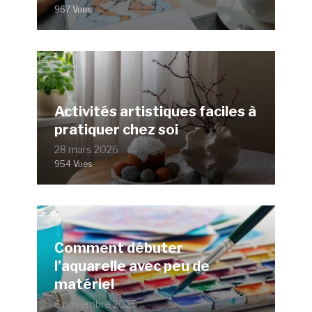
967 Vues
Activités artistiques faciles à
pratiquer chez soi
28 mars 2026
954 Vues
Comment débuter
l’aquarelle avec peu de
matériel
6 novembre 2025