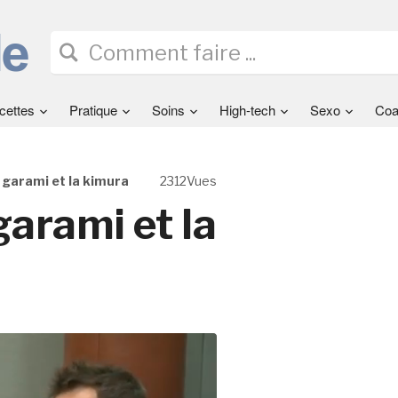
cettes
Pratique
Soins
High-tech
Sexo
Coa
e garami et la kimura
2312Vues
 garami et la