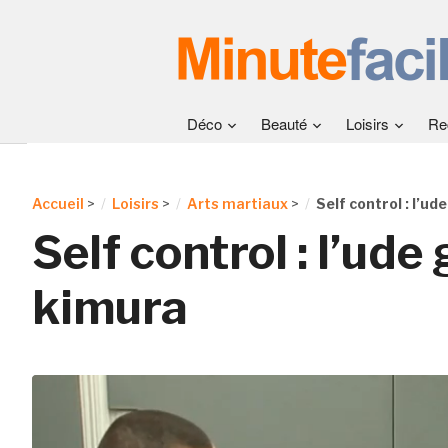
Déco
Beauté
Loisirs
Re
Accueil
>
Loisirs
>
Arts martiaux
>
Self control : l’ud
Self control : l’ude
kimura