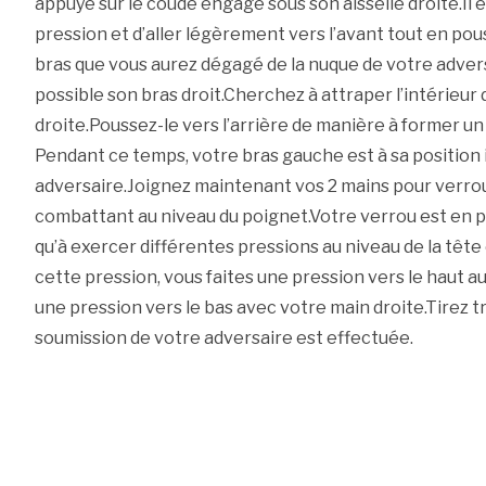
appuyé sur le coude engagé sous son aisselle droite.Il 
pression et d’aller légèrement vers l’avant tout en pou
bras que vous aurez dégagé de la nuque de votre adversai
possible son bras droit.Cherchez à attraper l’intérieur
droite.Poussez-le vers l’arrière de manière à former un
Pendant ce temps, votre bras gauche est à sa position i
adversaire.Joignez maintenant vos 2 mains pour verrouil
combattant au niveau du poignet.Votre verrou est en p
qu’à exercer différentes pressions au niveau de la tête 
cette pression, vous faites une pression vers le haut a
une pression vers le bas avec votre main droite.Tirez 
soumission de votre adversaire est effectuée.