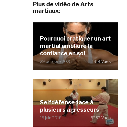
Plus de vidéo de Arts
martiaux:
Pourquoi pratiquer un art
martial améliore la
confiance en soi
29 octobre 2025
1314 Vues
Selfdéfense face à
plusieurs agresseurs
15 juin 2018
9352 Vues