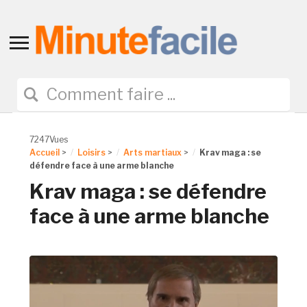
Toggle
sidebar
&
navigation
7247Vues
Accueil
>
Loisirs
>
Arts martiaux
>
Krav maga : se
défendre face à une arme blanche
Krav maga : se défendre
face à une arme blanche