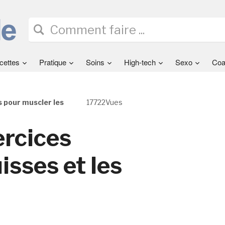
cettes
Pratique
Soins
High-tech
Sexo
Coa
s pour muscler les
17722Vues
ercices
isses et les