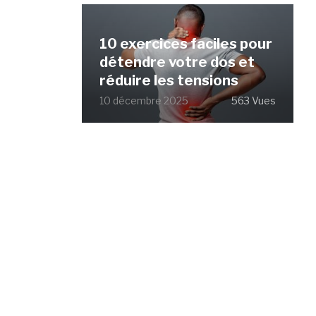
10 exercices faciles pour
détendre votre dos et
réduire les tensions
10 décembre 2025
563 Vues