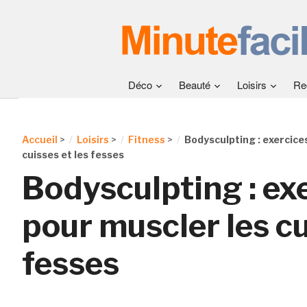
Déco
Beauté
Loisirs
Re
Accueil
>
Loisirs
>
Fitness
>
Bodysculpting : exercice
cuisses et les fesses
Bodysculpting : ex
pour muscler les cu
fesses