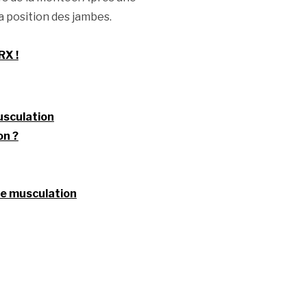
a position des jambes.
RX !
usculation
on ?
de musculation