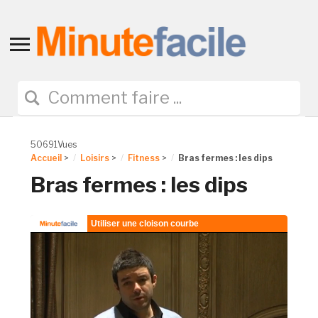
Toggle
sidebar
&
navigation
50691Vues
Accueil
>
Loisirs
>
Fitness
>
Bras fermes : les dips
Bras fermes : les dips