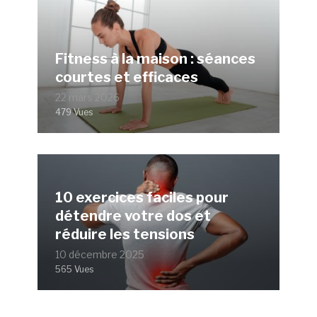
Fitness à la maison : séances
courtes et efficaces
22 mars 2026
479 Vues
10 exercices faciles pour
détendre votre dos et
réduire les tensions
10 décembre 2025
565 Vues