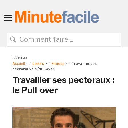
Toggle
sidebar
&
navigation
1221Vues
Accueil
>
Loisirs
>
Fitness
>
Travailler ses
pectoraux : le Pull-over
Travailler ses pectoraux :
le Pull-over