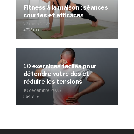
Fitness à la maison : séances
courtes et efficaces
22 mars 2026
479 Vues
10 exercices faciles pour
détendre votre dos et
réduire les tensions
10 décembre 2025
564 Vues