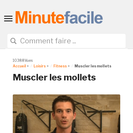
Toggle
sidebar
&
navigation
10388Vues
Accueil
>
Loisirs
>
Fitness
>
Muscler les mollets
Muscler les mollets