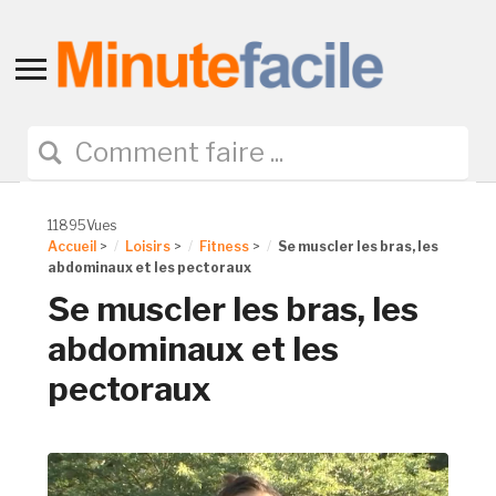
Toggle
sidebar
&
navigation
11895Vues
Accueil
>
Loisirs
>
Fitness
>
Se muscler les bras, les
abdominaux et les pectoraux
Se muscler les bras, les
abdominaux et les
pectoraux