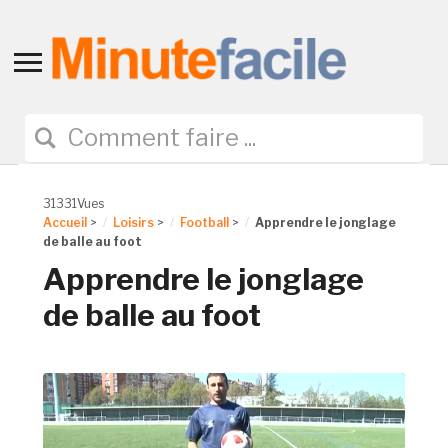
Toggle
sidebar
&
navigation
31331Vues
Accueil
>
Loisirs
>
Football
>
Apprendre le jonglage
de balle au foot
Apprendre le jonglage
de balle au foot