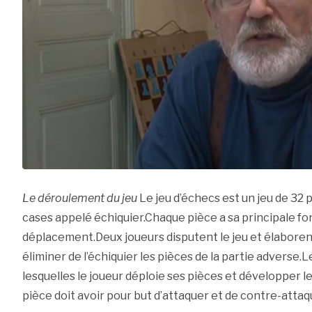
Le déroulement du jeu
Le jeu d’échecs est un jeu de 32 
cases appelé échiquier.Chaque pièce a sa principale f
déplacement.Deux joueurs disputent le jeu et élaborent
éliminer de l’échiquier les pièces de la partie adverse
lesquelles le joueur déploie ses pièces et développer 
pièce doit avoir pour but d’attaquer et de contre-attaq