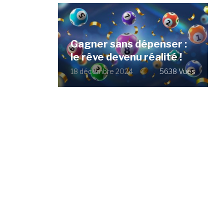
Gagner sans dépenser :
le rêve devenu réalité !
18 décembre 2024
5638 Vues