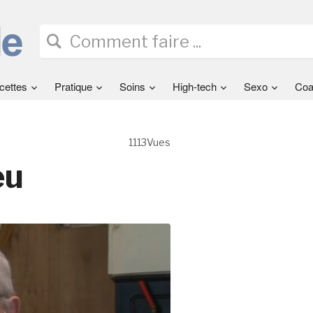
cettes
Pratique
Soins
High-tech
Sexo
Coa
1113Vues
eu