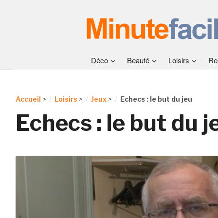
Déco
Beauté
Loisirs
Re
Accueil
>
Loisirs
>
Jeux
>
Echecs : le but du jeu
Echecs : le but du j