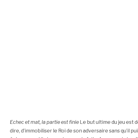
Echec et mat, la partie est finie
Le but ultime du jeu est de
dire, d’immobiliser le Roi de son adversaire sans qu’il pu