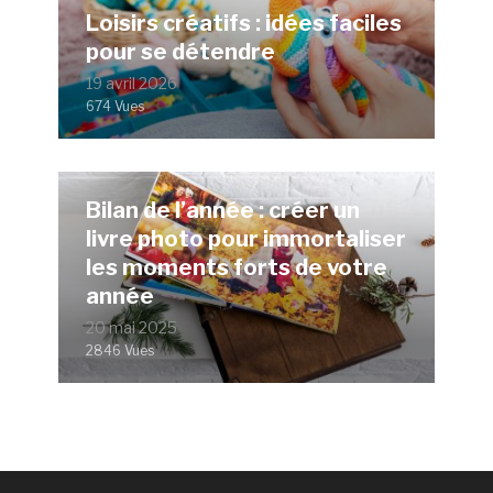
Loisirs créatifs : idées faciles
pour se détendre
19 avril 2026
674 Vues
Bilan de l’année : créer un
livre photo pour immortaliser
les moments forts de votre
année
20 mai 2025
2846 Vues