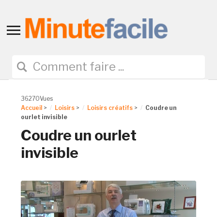
Toggle
sidebar
&
navigation
36270Vues
Accueil
>
Loisirs
>
Loisirs créatifs
>
Coudre un
ourlet invisible
Coudre un ourlet
invisible