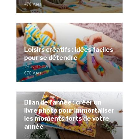
470 Vues
Loisirs créatifs : idées faciles
pour se détendre
19 avril 2026
670 Vues
Bilan de l’année : créer un
livre photo pour immortaliser
les moments forts de votre
année
20 mai 2025