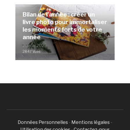
Bilan de l’année : créer un
livre photo pour immortaliser
les moments forts de votre
année
20 mai 2025
2847 Vues
Données Personnelles
-
Mentions légales
-
Utilisation des cookies
-
Contactez-nous