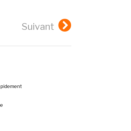
Suivant
rapidement
ée