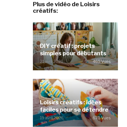
Plus de vidéo de Loisirs
créatifs:
DIY créatif : projets
simples pour débutants
21 avril 2026
469 Vues
Loisirs créatifs : idées
faciles pour se détendre
19 avril 2026
670 Vues