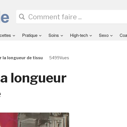
cettes
Pratique
Soins
High-tech
Sexo
Coa
 la longueur de tissu
5499Vues
la longueur
e