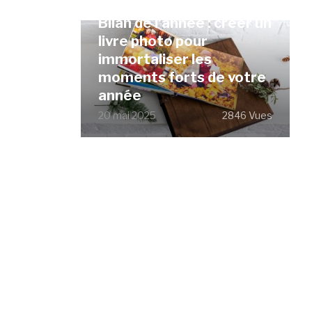
Bilan de l’année : créer un
livre photo pour
immortaliser les
moments forts de votre
année
20 mai 2025
2846 Vues