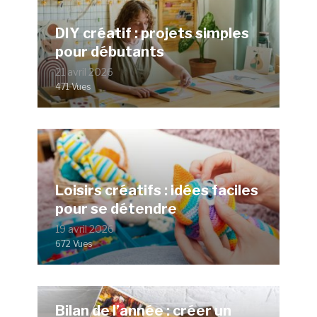
DIY créatif : projets simples
pour débutants
21 avril 2026
471 Vues
Loisirs créatifs : idées faciles
pour se détendre
19 avril 2026
672 Vues
Bilan de l’année : créer un