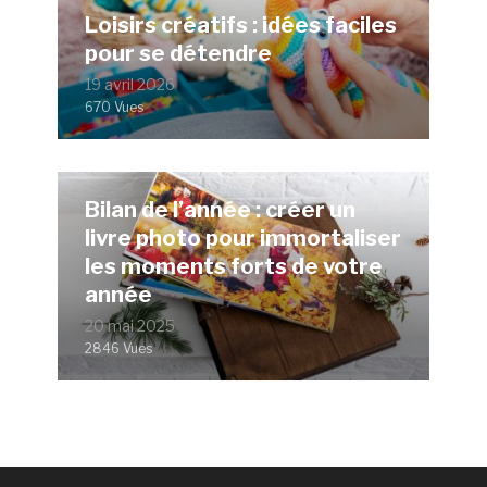
Loisirs créatifs : idées faciles
pour se détendre
19 avril 2026
670 Vues
Bilan de l’année : créer un
livre photo pour immortaliser
les moments forts de votre
année
20 mai 2025
2846 Vues