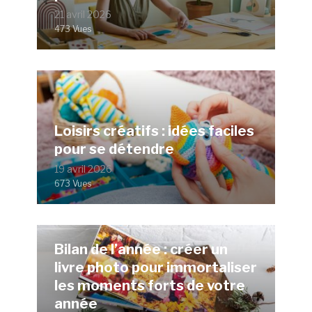
21 avril 2026
473 Vues
Loisirs créatifs : idées faciles
pour se détendre
19 avril 2026
673 Vues
Bilan de l’année : créer un
livre photo pour immortaliser
les moments forts de votre
année