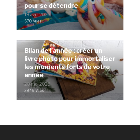
pour se détendre
19 avril 2026
670 Vues
Bilan de l’année : créer un
livre photo pour immortaliser
les moments forts de votre
année
20 mai 2025
2846 Vues