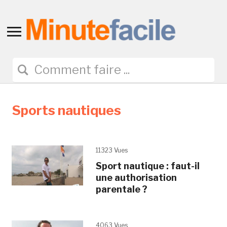
Toggle
sidebar
&
navigation
Sports nautiques
11323 Vues
Sport nautique : faut-il
une authorisation
parentale ?
4063 Vues