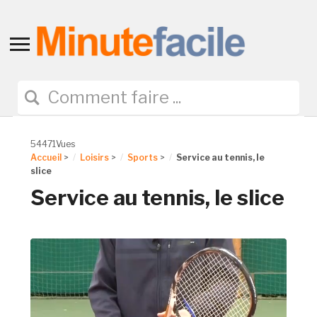
Toggle
sidebar
&
navigation
54471Vues
Accueil
>
Loisirs
>
Sports
>
Service au tennis, le
slice
Service au tennis, le slice